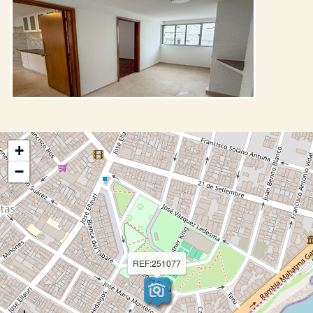
+
−
REF:251077