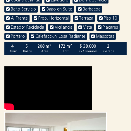
Cocina definida
Lavadero
Dorm. Servicio
Baño Servicio
Baño en Suite
Barbacoa
Al Frente
Prop. Horizontal
Terraza
Piso 10
Estado: Reciclada
Vigilancia
Vista
Placares
Portero
Calefacción: Losa Radiante
Mascotas
2
4
5
208 m²
172 m
$ 38.000
2
Dorm
Baños
Area
Edif
G.Comunes
Garage